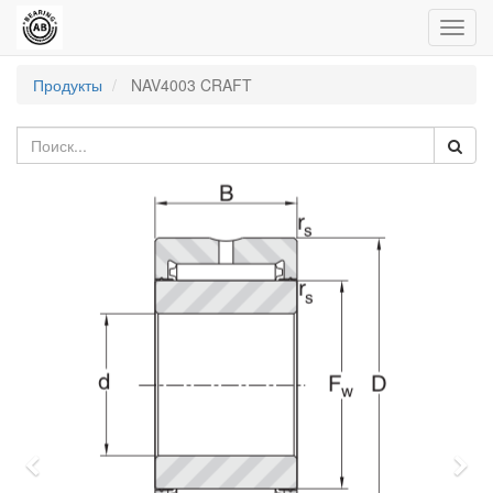
Пере
нави
Продукты
NAV4003 CRAFT
Previous
Nex