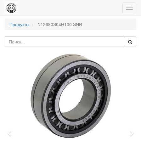
Пере
нави
Продукты
N12680S04H100 SNR
Previous
Nex