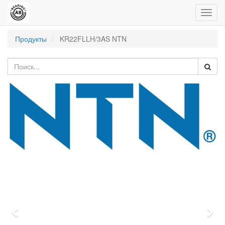
Пере
нави
Продукты
KR22FLLH/3AS NTN
Previous
Nex