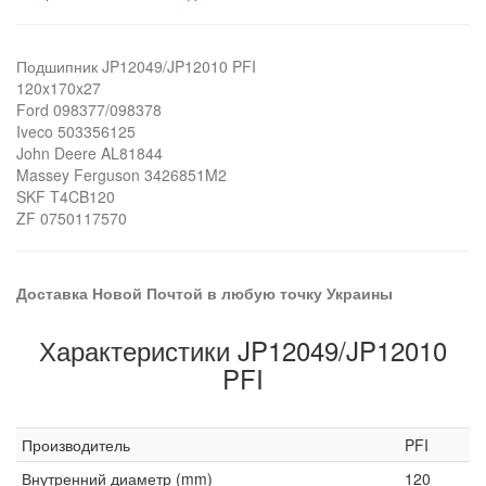
Подшипник JP12049/JP12010 PFI
120x170x27
Ford 098377/098378
Iveco 503356125
John Deere AL81844
Massey Ferguson 3426851M2
SKF T4CB120
ZF 0750117570
Доставка Новой Почтой в любую точку Украины
Характеристики JP12049/JP12010
PFI
Производитель
PFI
Внутренний диаметр (mm)
120