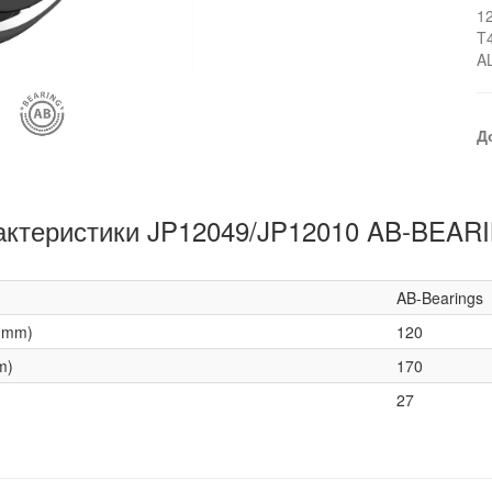
1
T
A
Д
актеристики JP12049/JP12010 AB-BEAR
AB-Bearings
(mm)
120
m)
170
27