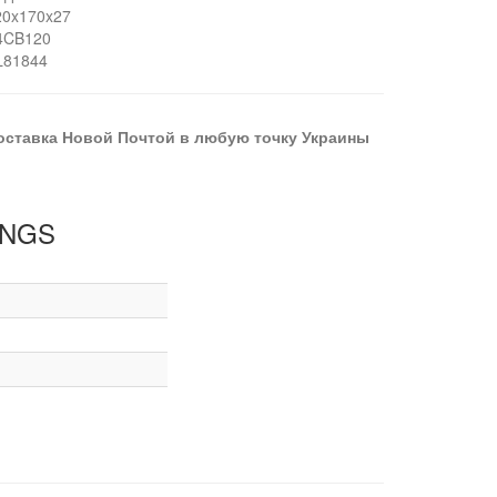
20x170x27
4CB120
L81844
оставка Новой Почтой в любую точку Украины
INGS