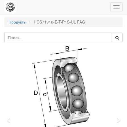
Пере
нави
Продукты
HCS71910-E-T-P4S-UL FAG
Previous
Nex