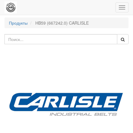
Пере
нави
Продукты
HB59 (667242.0) CARLISLE