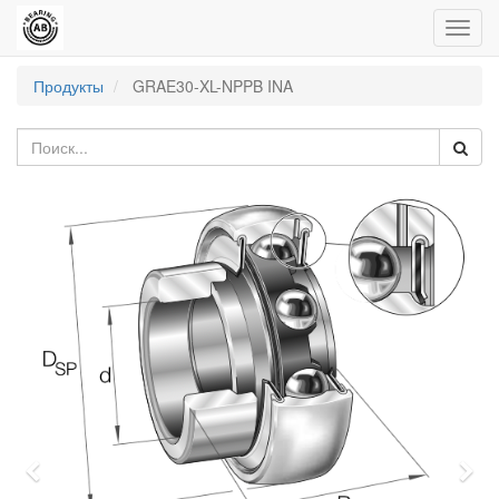
Пере
нави
Продукты
GRAE30-XL-NPPB INA
Previous
Nex