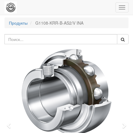
Пере
нави
Продукты
G1108-KRR-B-AS2/V INA
Previous
Nex