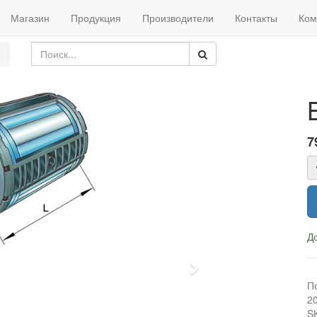
Магазин
Продукция
Производители
Контакты
Ком
7
До
Next
П
2
S