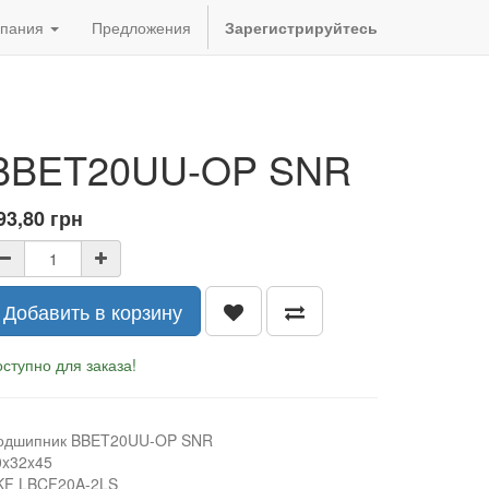
пания
Предложения
Зарегистрируйтесь
BBET20UU-OP SNR
93,80
грн
Добавить в корзину
ступно для заказа!
одшипник BBET20UU-OP SNR
0x32x45
KF LBCF20A-2LS