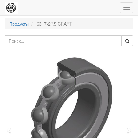
Пере
нави
Продукты
6317-2RS CRAFT
Previous
Nex