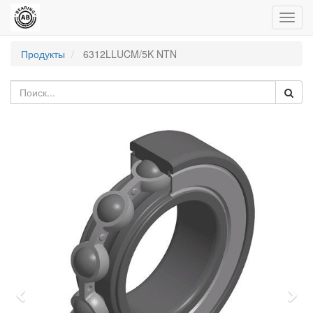
Пере
нави
Продукты
6312LLUCM/5K NTN
Previous
Nex