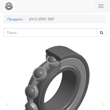
Пере
нави
Продукты
6312-2RS1 SKF
Previous
Nex