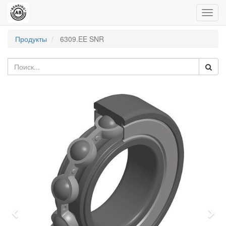
Пере
нави
Продукты
6309.EE SNR
Previous
Nex