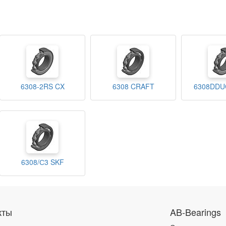
6308-2RS CX
6308 CRAFT
6308DDU
6308/С3 SKF
кты
AB-Bearings