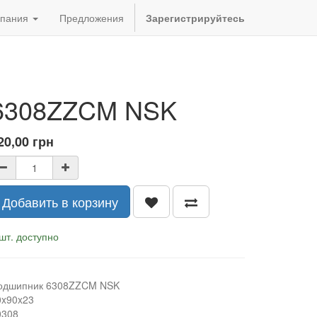
пания
Предложения
Зарегистрируйтесь
6308ZZCM NSK
20,00
грн
Добавить в корзину
шт. доступно
одшипник 6308ZZCM NSK
0x90x23
0308