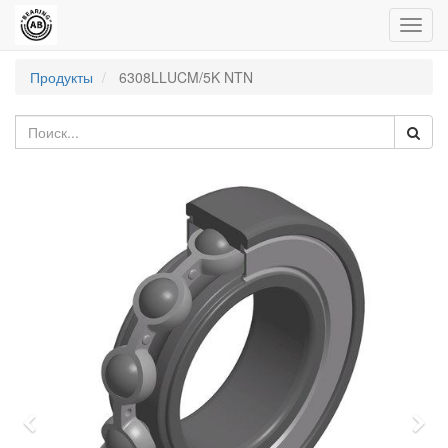
Пере
нави
Продукты
6308LLUCM/5K NTN
Previous
Nex