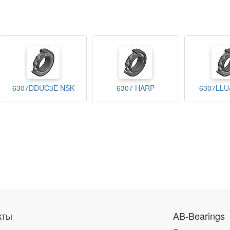
6307DDUC3E NSK
6307 HARP
6307LLU
кты
AB-Bearings