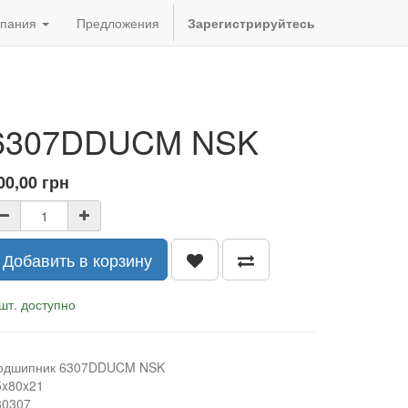
пания
Предложения
Зарегистрируйтесь
6307DDUCM NSK
00,00
грн
Добавить в корзину
шт. доступно
одшипник 6307DDUCM NSK
5x80x21
80307