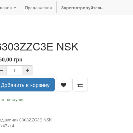
пания
Предложения
Зарегистрируйтесь
6303ZZC3E NSK
50,00
грн
Добавить в корзину
шт. доступно
одшипник 6303ZZC3E NSK
7x47x14