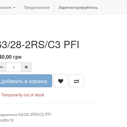
пания
Предложения
Зарегистрируйтесь
63/28-2RS/C3 PFI
40,00
грн
Добавить в корзину
Temporarily out of stock
одшипник 63/28-2RS/C3 PFI
8x68x18