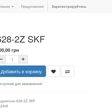
пания
Предложения
Зарегистрируйтесь
628-2Z SKF
00,00
грн
Добавить в корзину
оступний для замовлення!
одшипник 628-2Z SKF
x24x8