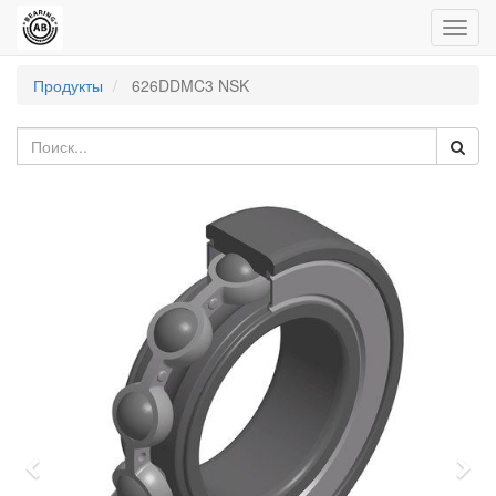
Пере
нави
Продукты
626DDMC3 NSK
Previous
Nex