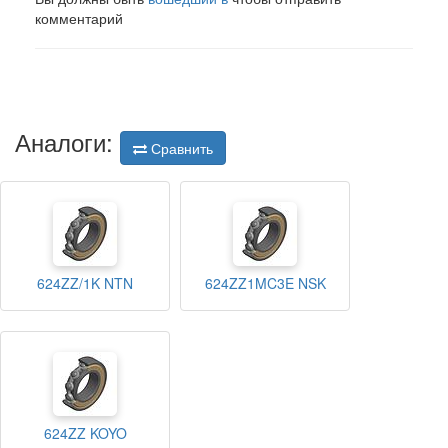
комментарий
Аналоги:
Сравнить
624ZZ/1K NTN
624ZZ1MC3E NSK
624ZZ KOYO