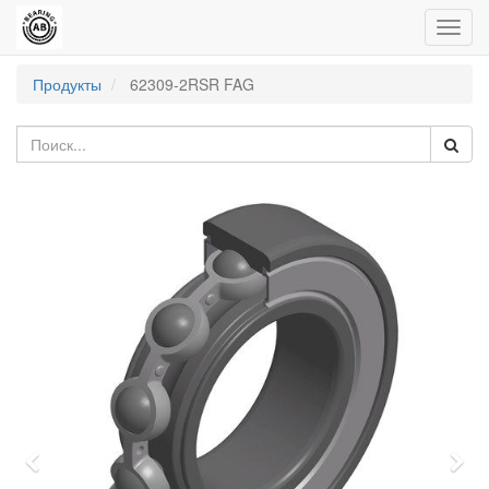
Пере
нави
Продукты
62309-2RSR FAG
Previous
Nex