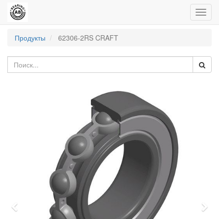
Пере
нави
Продукты
62306-2RS CRAFT
Previous
Nex