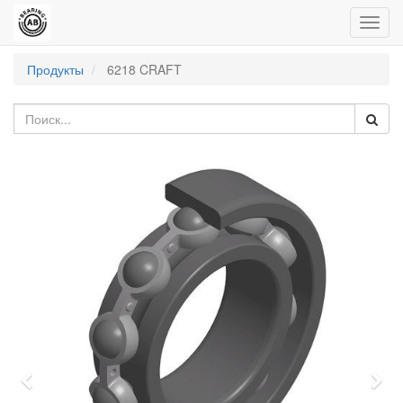
Пере
нави
Продукты
6218 CRAFT
Previous
Nex