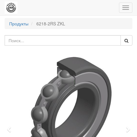
Пере
нави
Продукты
6218-2RS ZKL
Previous
Nex