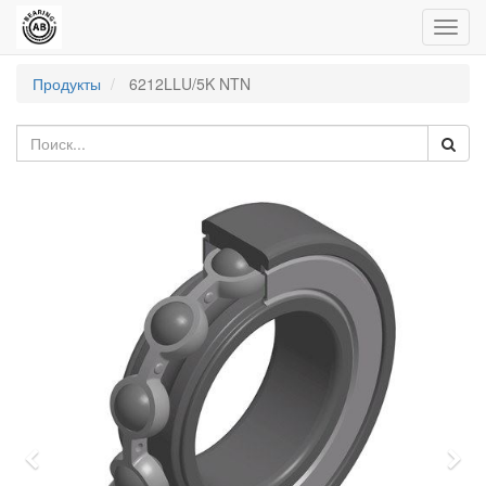
Пере
нави
Продукты
6212LLU/5K NTN
Previous
Nex