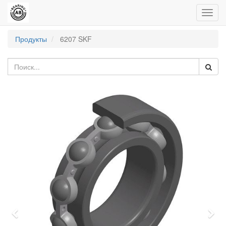
Пере
нави
Продукты
6207 SKF
Previous
Nex