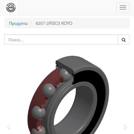
Пере
нави
Продукты
6207-2RSC3 KOYO
Previous
Nex