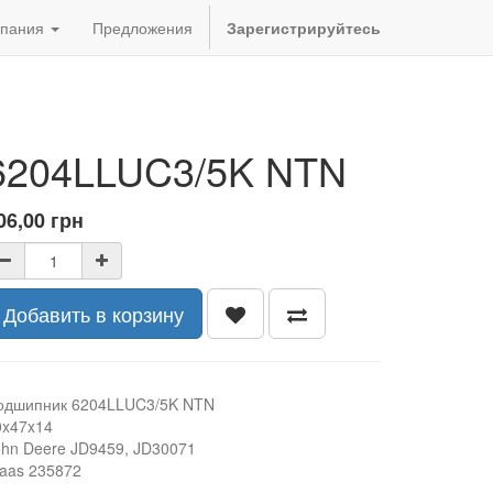
пания
Предложения
Зарегистрируйтесь
6204LLUC3/5K NTN
06,00
грн
Добавить в корзину
одшипник 6204LLUC3/5K NTN
0x47x14
ohn Deere JD9459, JD30071
laas 235872