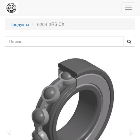
Пере
нави
Продукты
6204-2RS CX
Previous
Nex