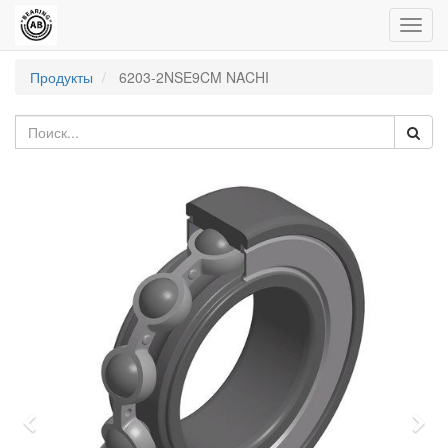
Пере
нави
Продукты
6203-2NSE9CM NACHI
Previous
Nex