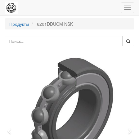
Пере
нави
Продукты
6201DDUCM NSK
Previous
Nex