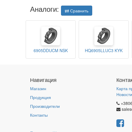
Аналоги:
Сравнить
6905DDUCM NSK
HQ6905LLUC3 KYK
Навигация
Конта
Магазин
Карта п
Новост
Продукция
+380
Производители
sales
Контакты