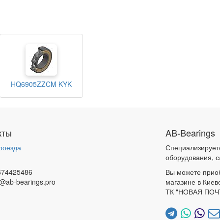
HQ6905ZZCM KYK
кты
AB-Bearings
роезда
Специализирует
и
оборудования, с
674425486
Вы можете прио
@ab-bearings.pro
магазине в Киев
ТК "НОВАЯ ПОЧ