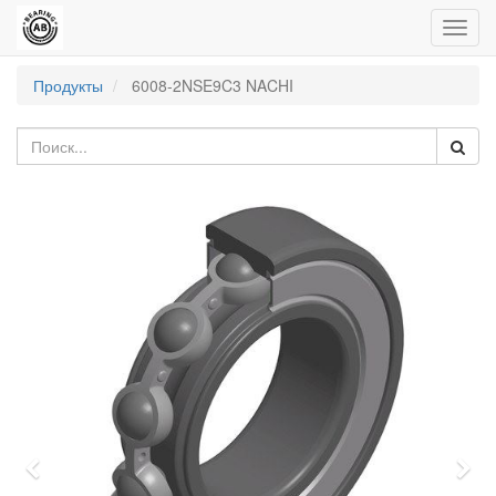
Пере
нави
Продукты
6008-2NSE9C3 NACHI
Previous
Nex