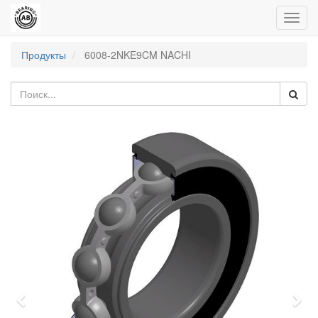
Пере
нави
Продукты
6008-2NKE9CM NACHI
Previous
Nex