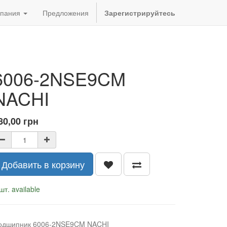
пания
Предложения
Зарегистрируйтесь
6006-2NSE9CM
NACHI
80,00
грн
Добавить в корзину
шт. available
одшипник 6006-2NSE9CM NACHI