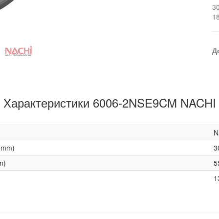
3
1
Д
Характеристики 6006-2NSE9CM NACHI
N
(mm)
3
m)
5
1