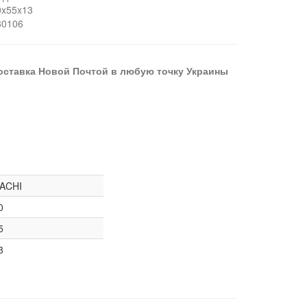
0x55x13
80106
оставка Новой Почтой в любую точку Украины
ACHI
0
5
3