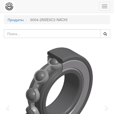
Пере
нави
Продукты
6004-2NSE9C3 NACHI
Previous
Nex