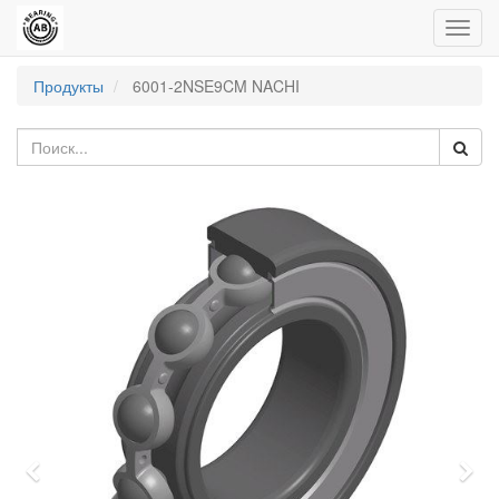
Пере
нави
Продукты
6001-2NSE9CM NACHI
Previous
Nex