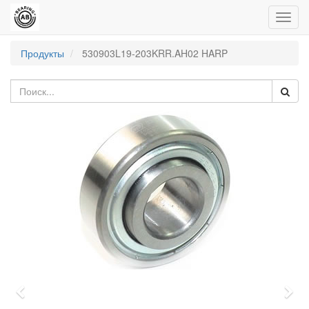
Пере
нави
Продукты
530903L19-203KRR.AH02 HARP
Previous
Nex