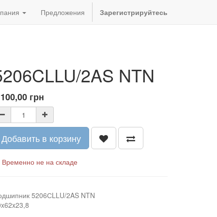
пания
Предложения
Зарегистрируйтесь
5206CLLU/2AS NTN
 100,00
грн
Добавить в корзину
Временно не на складе
одшипник 5206СLLU/2AS NTN
0x62x23,8