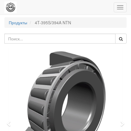
Пере
нави
Продукты
4T-395S/394A NTN
Previous
Nex