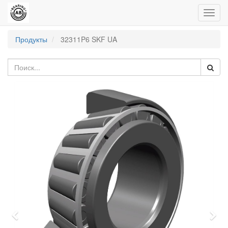
Пере
нави
Продукты
32311P6 SKF UA
Previous
Nex