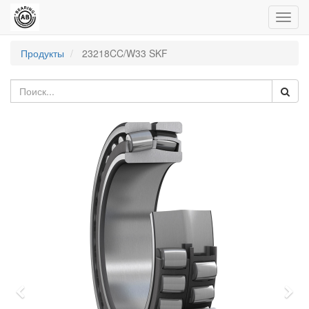
Пере
нави
Продукты
23218CC/W33 SKF
Previous
Nex