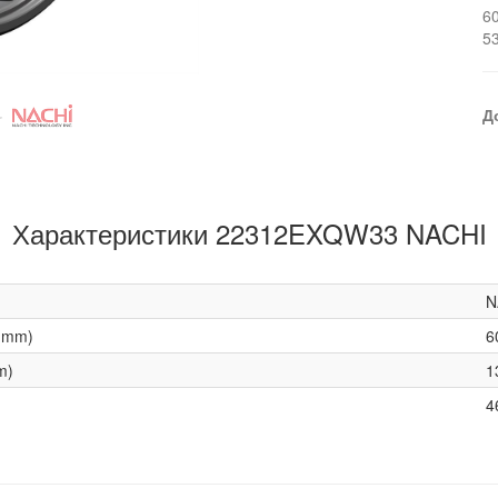
6
5
Д
Характеристики 22312EXQW33 NACHI
N
(mm)
6
m)
1
4