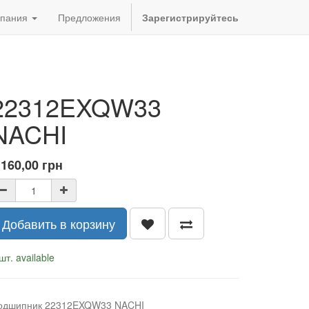
пания
Предложения
Зарегистрируйтесь
22312EXQW33
NACHI
 160,00
грн
Добавить в корзину
шт. available
одшипник 22312EXQW33 NACHI