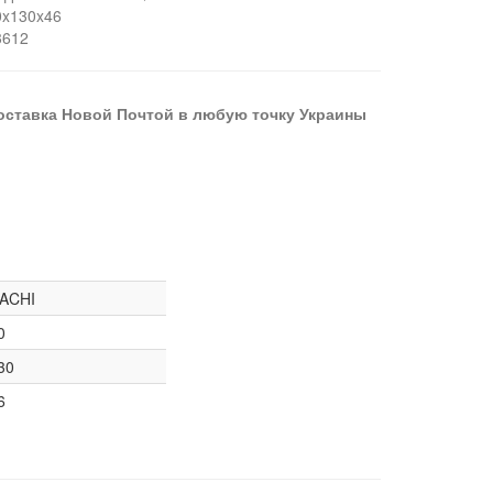
0x130x46
3612
оставка Новой Почтой в любую точку Украины
ACHI
0
30
6