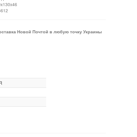
0x130x46
3612
оставка Новой Почтой в любую точку Украины
R