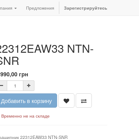
пания
Предложения
Зарегистрируйтесь
22312EAW33 NTN-
SNR
 990,00
грн
Добавить в корзину
Временно не на складе
одшипник 22312EAW33 NTN-SNR