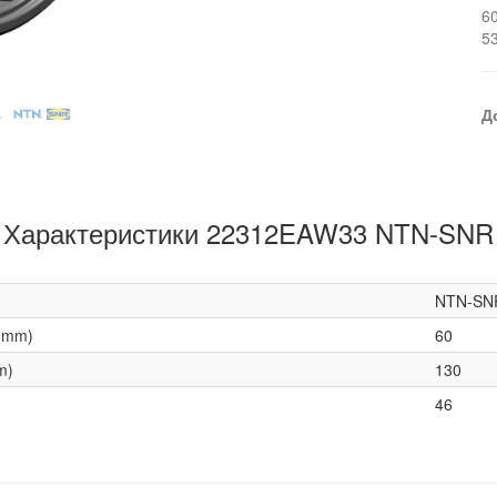
6
5
Д
Характеристики 22312EAW33 NTN-SNR
NTN-SN
(mm)
60
m)
130
46