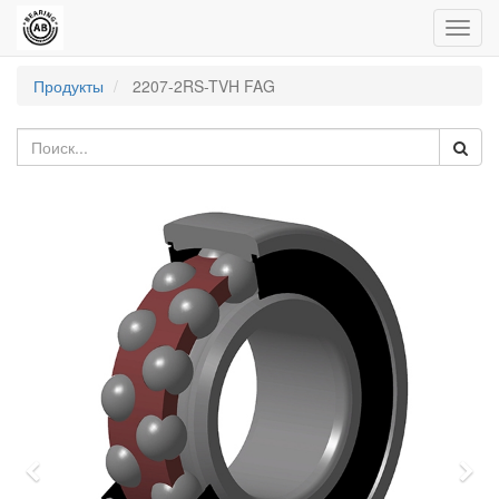
Пере
нави
Продукты
2207-2RS-TVH FAG
Previous
Nex