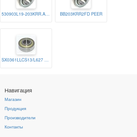
530903L19-203KRR.AH02 HARP
BB203KRR2FD PEER
SX0361LLCS13/L627 NTN
Навигация
Магазин
Продукция
Производители
Контакты