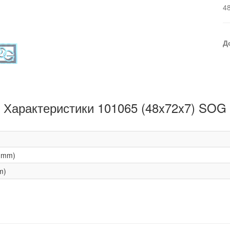
4
Д
Характеристики 101065 (48x72x7) SOG
(mm)
m)