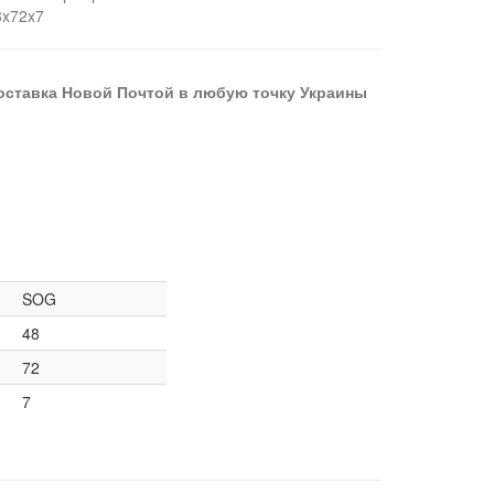
8x72x7
оставка Новой Почтой в любую точку Украины
SOG
48
72
7