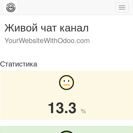
Пере
нави
Живой чат канал
YourWebsiteWithOdoo.com
Статистика
13.3
%